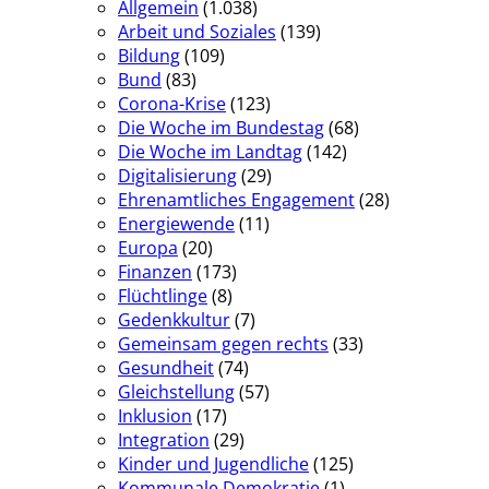
Allgemein
(1.038)
Arbeit und Soziales
(139)
Bildung
(109)
Bund
(83)
Corona-Krise
(123)
Die Woche im Bundestag
(68)
Die Woche im Landtag
(142)
Digitalisierung
(29)
Ehrenamtliches Engagement
(28)
Energiewende
(11)
Europa
(20)
Finanzen
(173)
Flüchtlinge
(8)
Gedenkkultur
(7)
Gemeinsam gegen rechts
(33)
Gesundheit
(74)
Gleichstellung
(57)
Inklusion
(17)
Integration
(29)
Kinder und Jugendliche
(125)
Kommunale Demokratie
(1)