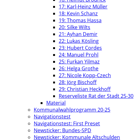
17: Karl-Heinz Müller
18: Kevin Schanz
19: Thomas Hassa
20: Silke Wilts
21: Ayhan Demir
22: Lukas Kösling
23: Hubert Cordes
24: Manuel Prohl
25: Furkan Yilmaz
26: Helga Grothe
27: Nicole Kopp-Czech
28: Jörg Bischoff
29: Christian Heckhoff
Reserveliste Rat der Stadt 25-30
Material
Kommunalwahlprogramm 20-25
Navigationstest
Navigationstest: First Preset
Newsticker: Bundes-SPD
Newsticker: Kommunale Altschulden