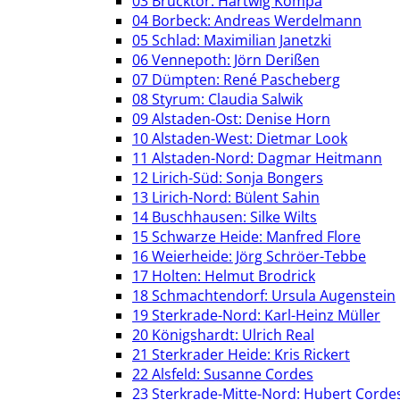
03 Brücktor: Hartwig Kompa
04 Borbeck: Andreas Werdelmann
05 Schlad: Maximilian Janetzki
06 Vennepoth: Jörn Derißen
07 Dümpten: René Pascheberg
08 Styrum: Claudia Salwik
09 Alstaden-Ost: Denise Horn
10 Alstaden-West: Dietmar Look
11 Alstaden-Nord: Dagmar Heitmann
12 Lirich-Süd: Sonja Bongers
13 Lirich-Nord: Bülent Sahin
14 Buschhausen: Silke Wilts
15 Schwarze Heide: Manfred Flore
16 Weierheide: Jörg Schröer-Tebbe
17 Holten: Helmut Brodrick
18 Schmachtendorf: Ursula Augenstein
19 Sterkrade-Nord: Karl-Heinz Müller
20 Königshardt: Ulrich Real
21 Sterkrader Heide: Kris Rickert
22 Alsfeld: Susanne Cordes
23 Sterkrade-Mitte-Nord: Hubert Corde