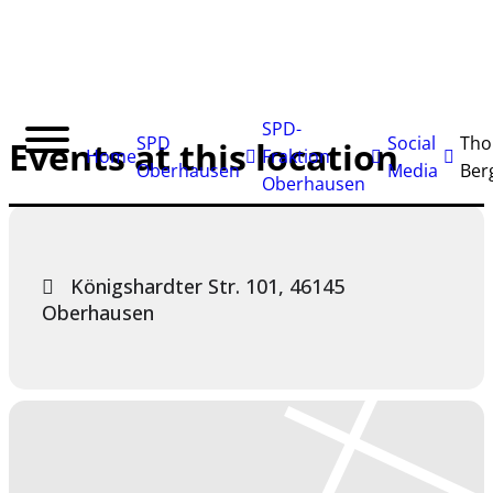
SPD-
SPD
Social
Tho
Events at this location
Home
Fraktion
Oberhausen
Media
Ber
Oberhausen
Königshardter Str. 101, 46145
Oberhausen