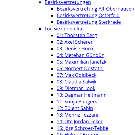
Bezirksvertretungen
Bezirksvertretung Alt-Oberhausen
Bezirksvertretung Osterfeld
Bezirksvertretung Sterkrade
Für Sie in den Rat
01: Thorsten Berg
02: Axel Scherer
03: Denise Horn
04: Metehan Gündüz
05: Maximilian Janetzki
06: Norbert Dostatni
07: Max Goldbeck
08: Claudia Salwik
09: Dietmar Look
10: Dagmar Heitmann
11: Sonja Bongers
12: Bülent Sahin
13: Mehriz Fezzani
14: Ute Jordan-Ecker
15: Jörg Schröer-Tebbe
16: Helmut Brodrick