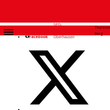
SPD-
SPD
Social
Thorste
Home
Fraktion
Oberhausen
Media
Berg
Facebook
Oberhausen