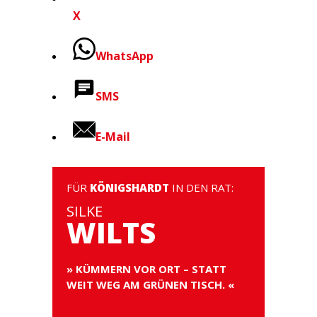
X
WhatsApp
SMS
E-Mail
FÜR
KÖNIGSHARDT
IN DEN RAT:
SILKE
WILTS
» KÜMMERN VOR ORT – STATT
WEIT WEG AM GRÜNEN TISCH. «