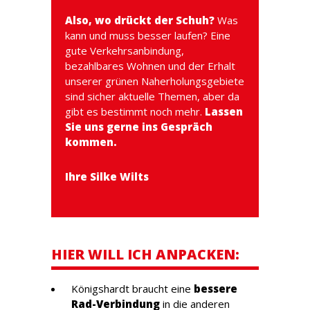
Also, wo drückt der Schuh?
Was
kann und muss besser laufen? Eine
gute Verkehrsanbindung,
bezahlbares Wohnen und der Erhalt
unserer grünen Naherholungsgebiete
sind sicher aktuelle Themen, aber da
gibt es bestimmt noch mehr.
Lassen
Sie uns gerne ins Gespräch
kommen.
Ihre Silke Wilts
HIER WILL ICH ANPACKEN:
Königshardt braucht eine
bessere
Rad-Verbindung
in die anderen