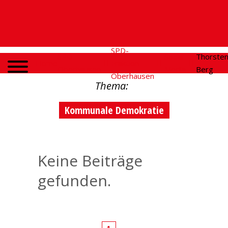
SPD-
SPD
Social
Thorste
Home
Fraktion
Oberhausen
Media
Berg
Oberhausen
Thema:
Kommunale Demokratie
Keine Beiträge
gefunden.