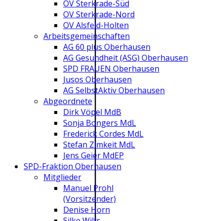
OV Sterkrade-Süd
OV Sterkrade-Nord
OV Alsfeld-Holten
Arbeitsgemeinschaften
AG 60 plus Oberhausen
AG Gesundheit (ASG) Oberhausen
SPD FRAUEN Oberhausen
Jusos Oberhausen
AG SelbstAktiv Oberhausen
Abgeordnete
Dirk Vöpel MdB
Sonja Bongers MdL
Frederick Cordes MdL
Stefan Zimkeit MdL
Jens Geier MdEP
SPD-Fraktion Oberhausen
Mitglieder
Manuel Prohl
(Vorsitzender)
Denise Horn
Silke Wilts