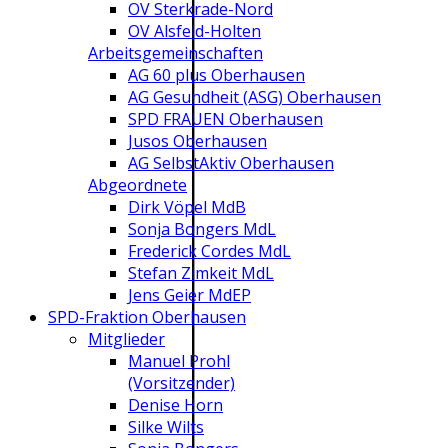
OV Sterkrade-Nord
OV Alsfeld-Holten
Arbeitsgemeinschaften
AG 60 plus Oberhausen
AG Gesundheit (ASG) Oberhausen
SPD FRAUEN Oberhausen
Jusos Oberhausen
AG SelbstAktiv Oberhausen
Abgeordnete
Dirk Vöpel MdB
Sonja Bongers MdL
Frederick Cordes MdL
Stefan Zimkeit MdL
Jens Geier MdEP
SPD-Fraktion Oberhausen
Mitglieder
Manuel Prohl
(Vorsitzender)
Denise Horn
Silke Wilts