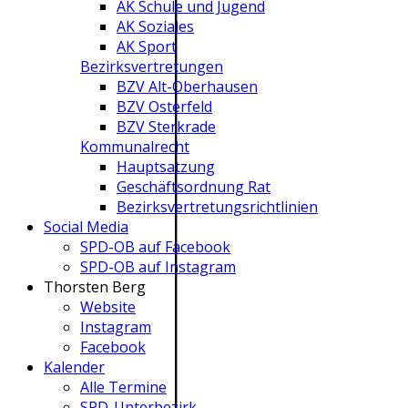
AK Schule und Jugend
AK Soziales
AK Sport
Bezirksvertretungen
BZV Alt-Oberhausen
BZV Osterfeld
BZV Sterkrade
Kommunalrecht
Hauptsatzung
Geschäftsordnung Rat
Bezirksvertretungs­richtlinien
Social Media
SPD-OB auf Facebook
SPD-OB auf Instagram
Thorsten Berg
Website
Instagram
Facebook
Kalender
Alle Termine
SPD-Unterbezirk