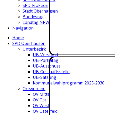
SPD-Fraktion
Stadt Oberhausen
Bundestag
Landtag NRW
Navigation
Home
SPD Oberhausen
Unterbezirk
UB-Vorstand
UB-Parteitag
UB-Ausschuss
UB-Geschäftsstelle
UB-Satzung
Kommunalwahlprogramm 2025-2030
Ortsvereine
OV Mitte
OV Ost
OV West
OV Osterfeld