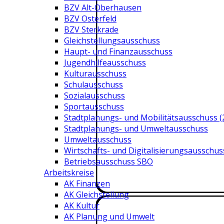
BZV Alt-Oberhausen
BZV Osterfeld
BZV Sterkrade
Gleichstellungsausschuss
Haupt- und Finanzausschuss
Jugendhilfeausschuss
Kulturausschuss
Schulausschuss
Sozialausschuss
Sportausschuss
Stadtplanungs- und Mobilitätsausschuss (
Stadtplanungs- und Umweltausschuss
Umweltausschuss
Wirtschafts- und Digitalisierungsausschus
Betriebsausschuss SBO
Arbeitskreise
AK Finanzen
AK Gleichstellung
AK Kultur
AK Planung und Umwelt