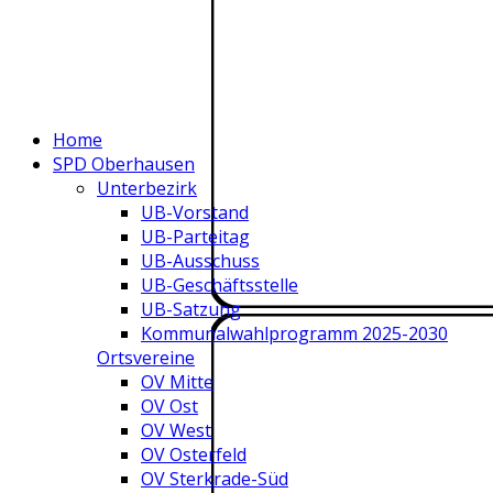
Home
SPD Oberhausen
Unterbezirk
UB-Vorstand
UB-Parteitag
UB-Ausschuss
UB-Geschäftsstelle
UB-Satzung
Kommunalwahlprogramm 2025-2030
Ortsvereine
OV Mitte
OV Ost
OV West
OV Osterfeld
OV Sterkrade-Süd