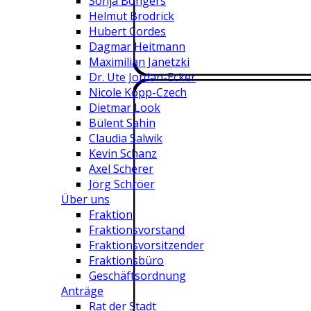
Sonja Bongers
Helmut Brodrick
Hubert Cordes
Dagmar Heitmann
Maximilian Janetzki
Dr. Ute Jordan-Ecker
Nicole Kopp-Czech
Dietmar Look
Bülent Sahin
Claudia Salwik
Kevin Schanz
Axel Scherer
Jörg Schröer
Über uns
Fraktion
Fraktionsvorstand
Fraktionsvorsitzender
Fraktionsbüro
Geschäftsordnung
Anträge
Rat der Stadt