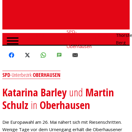
SPD-
SPD
Social
Thorst
Home
Fraktion
Oberhausen
Media
Berg
Oberhausen
FACEBOOK
X
WHATSAPP
SMS
E-MAIL
SPD
-Unterbezirk
OBERHAUSEN
Katarina Barley
und
Martin
Schulz
in
Oberhausen
Die Europawahl am 26. Mai nähert sich mit Riesenschritten.
Wenige Tage vor dem Urnengang erhält die Oberhausener