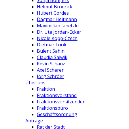
Sonja Bongers
Helmut Brodrick
Hubert Cordes
Dagmar Heitmann
Maximilian Janetzki
Dr. Ute Jordan-Ecker
Nicole Kopp-Czech
Dietmar Look
Bülent Sahin
Claudia Salwik
Kevin Schanz
Axel Scherer
Jörg Schröer
Über uns
Fraktion
Fraktionsvorstand
Fraktionsvorsitzender
Fraktionsbüro
Geschäftsordnung
Anträge
Rat der Stadt