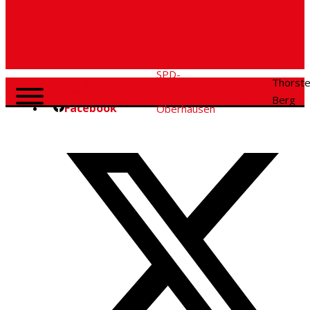
SPD-
SPD
Social
Thorst
Home
Fraktion
Oberhausen
Media
Berg
Facebook
Oberhausen