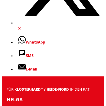
X
WhatsApp
SMS
E-Mail
FÜR
KLOSTERHARDT / HEIDE-NORD
IN DEN RAT:
HELGA