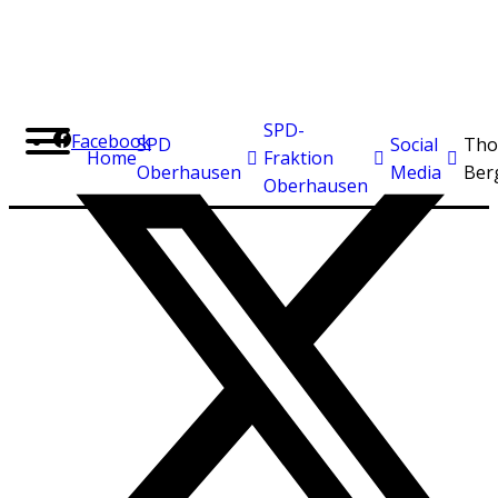
SPD-
Facebook
SPD
Social
Tho
Home
Fraktion
Oberhausen
Media
Ber
Oberhausen