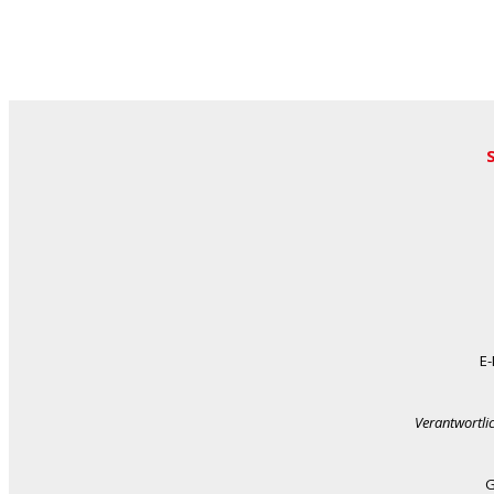
E-
Verantwortli
G