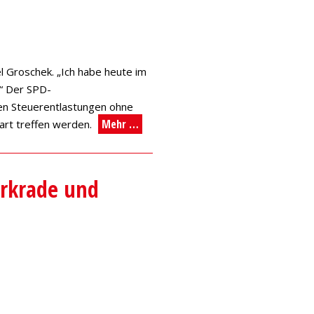
 Groschek. „Ich habe heute im
“ Der SPD-
ten Steuerentlastungen ohne
Mehr …
art treffen werden.
erkrade und