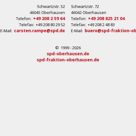
Schwartzstr. 52
Schwartzstr. 72
46045 Oberhausen
46042 Oberhausen
+49 208 2 59 64
+49 208 825 21 04
Telefon:
Telefon:
Telefax: +49 208 80 29 52
Telefax: +49 208 2 48 83
carsten.rampe@spd.de
buero@spd-fraktion-o
E-Mail:
E-Mail:
© 1999 - 2026
spd-oberhausen.de
spd-fraktion-oberhausen.de