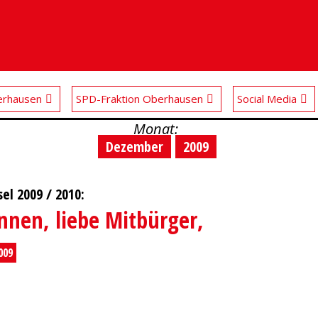
rhausen
SPD-Fraktion Oberhausen
Social Media
Monat:
Dezember
2009
l 2009 / 2010:
nnen, liebe Mitbürger,
009