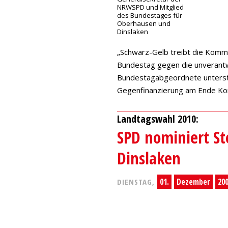
NRWSPD und Mitglied
des Bundestages für
Oberhausen und
Dinslaken
„Schwarz-Gelb treibt die Komm
Bundestag gegen die unverant
Bundestagabgeordnete unterstü
Gegenfinanzierung am Ende Kom
Landtagswahl 2010:
SPD nominiert St
Dinslaken
01.
Dezember
20
DIENSTAG,