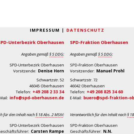
IMPRESSUM |
DATENSCHUTZ
SPD-Unterbezirk Oberhausen
SPD-Fraktion Oberhausen
Angaben gemäß
§ 5 DDG
:
Angaben gemäß
§ 5 DDG
:
SPD-Unterbezirk Oberhausen
SPD-Fraktion Oberhausen
Denise Horn
Manuel Prohl
Vorsitzende:
Vorsitzender:
Schwartzstr. 52
Schwartzstr. 72
46045 Oberhausen
46042 Oberhausen
+49 208 2 33 34
+49 208 825 34 60
Telefon:
Telefon:
info@spd-oberhausen.de
buero@spd-fraktion-o
Mail:
E-Mail:
ch für den Inhalt nach
§ 18 Abs. 2 MStV
:
Verantwortlich für den Inhalt nach
§ 18
SPD-Unterbezirk Oberhausen
SPD-Fraktion Oberhausen
Carsten Rampe
N.N.
eschäftsführer:
Geschäftsführer: