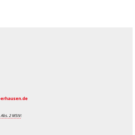
berhausen.de
 Abs. 2 MStV
: