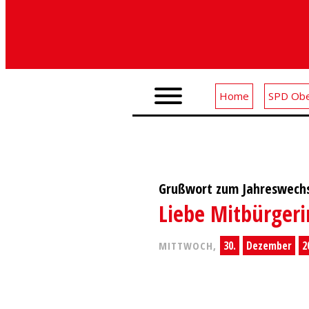
Home
SPD Obe
Grußwort zum Jahreswechse
Liebe Mitbürgeri
30.
Dezember
2
MITTWOCH,