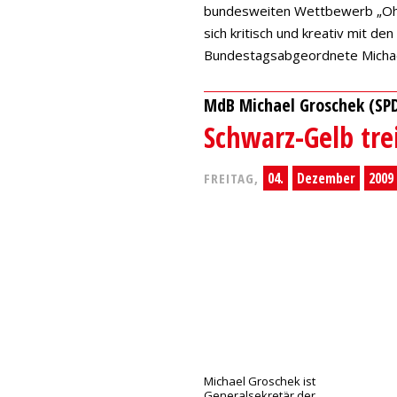
bundesweiten Wettbewerb „Ohn
sich kritisch und kreativ mit
Bundestagsabgeordnete Michae
MdB Michael Groschek (SPD
Schwarz-Gelb tr
04.
Dezember
2009
FREITAG,
Michael Groschek ist
Generalsekretär der