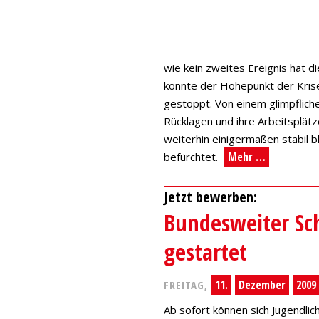
wie kein zweites Ereignis hat d
könnte der Höhepunkt der Krise 
gestoppt. Von einem glimpflich
Rücklagen und ihre Arbeitsplätz
weiterhin einigermaßen stabil bl
Mehr …
befürchtet.
Jetzt bewerben:
Bundesweiter Sc
gestartet
11.
Dezember
2009
FREITAG,
Ab sofort können sich Jugendli