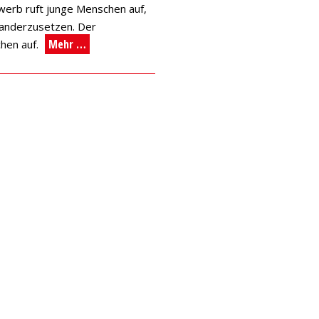
erb ruft junge Menschen auf,
nanderzusetzen. Der
Mehr …
hen auf.