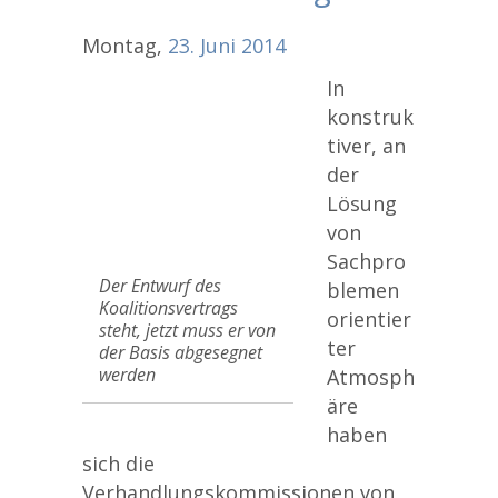
Montag,
23.
Juni
2014
In
konstruk
tiver, an
der
Lösung
von
Sachpro
Der Entwurf des
blemen
Koalitionsvertrags
orientier
steht, jetzt muss er von
ter
der Basis abgesegnet
werden
Atmosph
äre
haben
sich die
Verhandlungskommissionen von