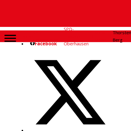
SPD-
SPD
Social
Thorste
Home
Fraktion
Oberhausen
Media
Berg
Facebook
Oberhausen