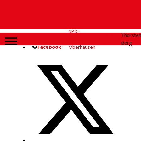
SPD-
SPD
Social
Thorste
Home
Fraktion
Oberhausen
Media
Berg
Facebook
Oberhausen