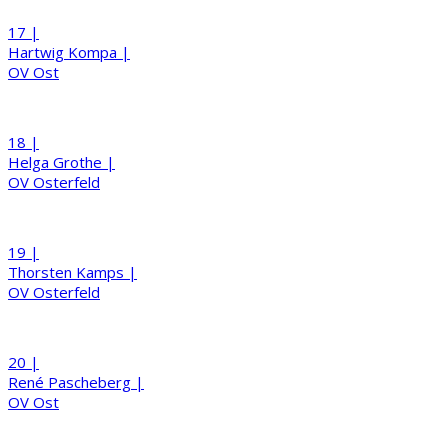
17 |
Hartwig
Kompa
|
OV Ost
18 |
Helga
Grothe
|
OV Osterfeld
19 |
Thorsten
Kamps
|
OV Osterfeld
20 |
René
Pascheberg
|
OV Ost