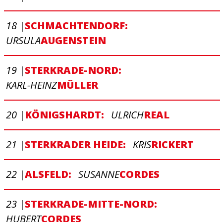
18 |
SCHMACHTENDORF:
URSULA
AUGENSTEIN
19 |
STERKRADE-NORD:
KARL-HEINZ
MÜLLER
20 |
KÖNIGSHARDT:
ULRICH
REAL
21 |
STERKRADER HEIDE:
KRIS
RICKERT
22 |
ALSFELD:
SUSANNE
CORDES
23 |
STERKRADE-MITTE-NORD:
HUBERT
CORDES