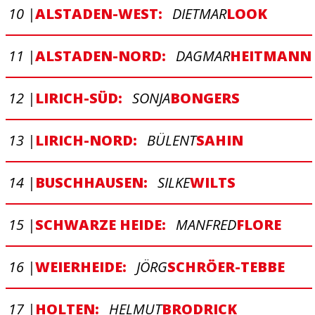
10 |
ALSTADEN-WEST:
DIETMAR
LOOK
11 |
ALSTADEN-NORD:
DAGMAR
HEITMANN
12 |
LIRICH-SÜD:
SONJA
BONGERS
13 |
LIRICH-NORD:
BÜLENT
SAHIN
14 |
BUSCHHAUSEN:
SILKE
WILTS
15 |
SCHWARZE HEIDE:
MANFRED
FLORE
16 |
WEIERHEIDE:
JÖRG
SCHRÖER-TEBBE
17 |
HOLTEN:
HELMUT
BRODRICK