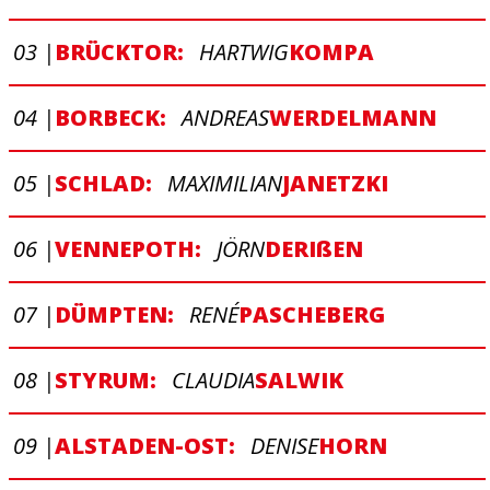
03 |
BRÜCKTOR:
HARTWIG
KOMPA
04 |
BORBECK:
ANDREAS
WERDELMANN
05 |
SCHLAD:
MAXIMILIAN
JANETZKI
06 |
VENNEPOTH:
JÖRN
DERI
ß
EN
07 |
DÜMPTEN:
RENÉ
PASCHEBERG
08 |
STYRUM:
CLAUDIA
SALWIK
09 |
ALSTADEN-OST:
DENISE
HORN