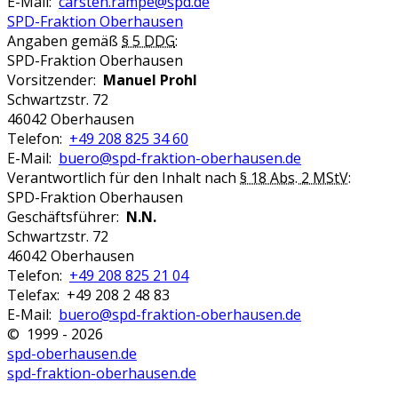
E-Mail:
carsten.rampe@spd.de
SPD-Fraktion Oberhausen
Angaben gemäß
§ 5 DDG
:
SPD-Fraktion Oberhausen
Vorsitzender:
Manuel Prohl
Schwartzstr. 72
46042 Oberhausen
Telefon:
+49 208 825 34 60
E-Mail:
buero@spd-fraktion-oberhausen.de
Verantwortlich für den Inhalt nach
§ 18 Abs. 2 MStV
:
SPD-Fraktion Oberhausen
Geschäftsführer:
N.N.
Schwartzstr. 72
46042 Oberhausen
Telefon:
+49 208 825 21 04
Telefax: +49 208 2 48 83
E-Mail:
buero@spd-fraktion-oberhausen.de
© 1999 - 2026
spd-oberhausen.de
spd-fraktion-oberhausen.de