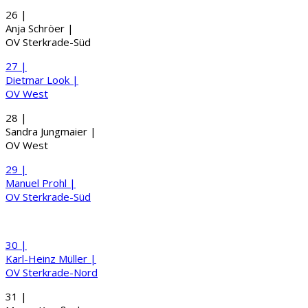
26 |
Anja
Schröer
|
OV Sterkrade-Süd
27 |
Dietmar
Look
|
OV West
28 |
Sandra
Jungmaier
|
OV West
29 |
Manuel
Prohl
|
OV Sterkrade-Süd
30 |
Karl-Heinz
Müller
|
OV Sterkrade-Nord
31 |