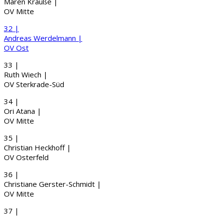
Maren
Krau
ß
e
|
OV Mitte
32 |
Andreas
Werdelmann
|
OV Ost
33 |
Ruth
Wiech
|
OV Sterkrade-Süd
34 |
Ori
Atana
|
OV Mitte
35 |
Christian
Heckhoff
|
OV Osterfeld
36 |
Christiane
Gerster-Schmidt
|
OV Mitte
37 |