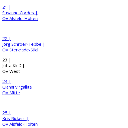
21 |
Susanne
Cordes
|
OV Alsfeld-Holten
22 |
Jörg
Schröer-Tebbe
|
OV Sterkrade-Süd
23 |
Jutta
Klu
ß
|
OV West
24 |
Gianni
Virgallita
|
OV Mitte
25 |
Kris
Rickert
|
OV Alsfeld-Holten