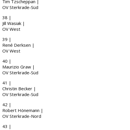
Tim
Tzscheppan
|
OV Sterkrade-Süd
38 |
Jill
Wasiak
|
OV West
39 |
René
Derksen
|
OV West
40 |
Maurizio
Graw
|
OV Sterkrade-Süd
41 |
Christin
Becker
|
OV Sterkrade-Süd
42 |
Robert
Hönemann
|
OV Sterkrade-Nord
43 |