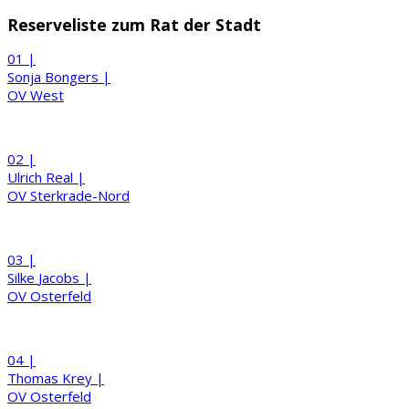
Reserveliste zum Rat der Stadt
01 |
Sonja
Bongers
|
OV West
02 |
Ulrich
Real
|
OV Sterkrade-Nord
03 |
Silke
Jacobs
|
OV Osterfeld
04 |
Thomas
Krey
|
OV Osterfeld