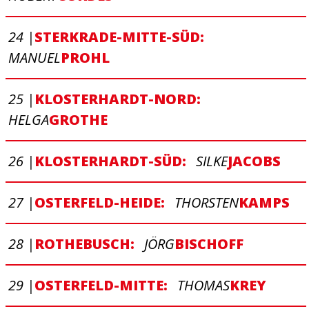
24 |
STERKRADE-MITTE-SÜD:
MANUEL
PROHL
25 |
KLOSTERHARDT-NORD:
HELGA
GROTHE
26 |
KLOSTERHARDT-SÜD:
SILKE
JACOBS
27 |
OSTERFELD-HEIDE:
THORSTEN
KAMPS
28 |
ROTHEBUSCH:
JÖRG
BISCHOFF
29 |
OSTERFELD-MITTE:
THOMAS
KREY