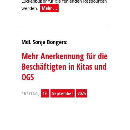
Lückenbüßer für die fehlenden Ressourcen
Mehr …
werden.
MdL Sonja Bongers:
Mehr Anerkennung für die
Beschäftigten in Kitas und
OGS
19.
September
2025
FREITAG,