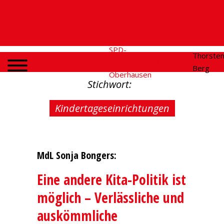
SPD-
SPD
Social
Thorste
Home
Fraktion
Oberhausen
Media
Berg
Oberhausen
Stichwort:
Kindertageseinrichtungen
MdL Sonja Bongers:
Eine andere Kita-Politik ist
möglich – Verlässliche und
auskömmliche