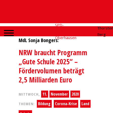
SPD-
SPD
Social
Thorste
Home
Fraktion
Oberhausen
Media
Berg
Oberhausen
MdL Sonja Bongers:
NRW braucht Programm
„Gute Schule 2025“ –
Fördervolumen beträgt
2,5 Milliarden Euro
11.
November
2020
MITTWOCH,
Bildung
Corona-Krise
Land
THEMEN:
,
,
,