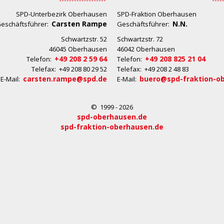
SPD-Unterbezirk Oberhausen
SPD-Fraktion Oberhausen
Carsten Rampe
N.N.
eschäftsführer:
Geschäftsführer:
Schwartzstr. 52
Schwartzstr. 72
46045 Oberhausen
46042 Oberhausen
+49 208 2 59 64
+49 208 825 21 04
Telefon:
Telefon:
Telefax: +49 208 80 29 52
Telefax: +49 208 2 48 83
carsten.rampe@spd.de
buero@spd-fraktion-o
E-Mail:
E-Mail:
© 1999 - 2026
spd-oberhausen.de
spd-fraktion-oberhausen.de