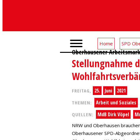
Home
SPD Obe
Oberhausener Arbeitsmark
Stellungnahme de
Wohlfahrtsverbä
25.
Juni
2021
FREITAG,
Arbeit und Soziales
THEMEN:
MdB Dirk Vöpel
Md
QUELLEN:
,
NRW und Oberhausen brauchen ei
Oberhausener SPD-Abgeordneten