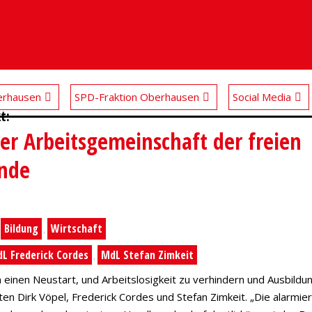
rhausen
SPD-Fraktion Oberhausen
Social Media
t:
r Arbeitsgemeinschaft der freien
nde
Bildung
Wirtschaft
,
,
L Frederick Cordes
MdL Stefan Zimkeit
,
nen Neustart, und Arbeitslosigkeit zu verhindern und Ausbildun
 Dirk Vöpel, Frederick Cordes und Stefan Zimkeit. „Die alarmie