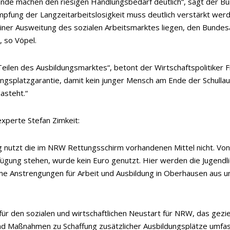
de machen den riesigen Handlungsbedarf deutlich“, sagt der B
pfung der Langzeitarbeitslosigkeit muss deutlich verstärkt wer
ner Ausweitung des sozialen Arbeitsmarktes liegen, den Bundes
, so Vöpel.
n Teilen des Ausbildungsmarktes“, betont der Wirtschaftspolitiker 
ungsplatzgarantie, damit kein junger Mensch am Ende der Schulla
asteht.“
experte Stefan Zimkeit:
utzt die im NRW Rettungsschirm vorhandenen Mittel nicht. Von 25
fügung stehen, wurde kein Euro genutzt. Hier werden die Jugendli
me Anstrengungen für Arbeit und Ausbildung in Oberhausen aus u
ür den sozialen und wirtschaftlichen Neustart für NRW, das gezie
nd Maßnahmen zu Schaffung zusätzlicher Ausbildungsplätze umfas