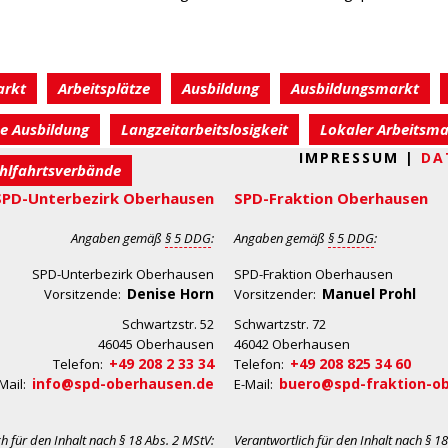
arkt
Arbeitsplätze
Ausbildung
Ausbildungsmarkt
he Ausbildung
Langzeitarbeitslosigkeit
Lokaler Arbeitsma
IMPRESSUM |
DA
hlfahrtsverbände
SPD-Unterbezirk Oberhausen
SPD-Fraktion Oberhausen
Angaben gemäß
§ 5 DDG
:
Angaben gemäß
§ 5 DDG
:
SPD-Unterbezirk Oberhausen
SPD-Fraktion Oberhausen
Denise Horn
Manuel Prohl
Vorsitzende:
Vorsitzender:
Schwartzstr. 52
Schwartzstr. 72
46045 Oberhausen
46042 Oberhausen
+49 208 2 33 34
+49 208 825 34 60
Telefon:
Telefon:
info@spd-oberhausen.de
buero@spd-fraktion-o
Mail:
E-Mail:
ch für den Inhalt nach
§ 18 Abs. 2 MStV
:
Verantwortlich für den Inhalt nach
§ 18