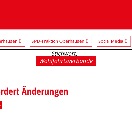
rhausen
SPD-Fraktion Oberhausen
Social Media
Stichwort:
Wohlfahrtsverbände
fordert Änderungen
4