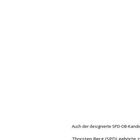
Auch der designierte SPD-OB-Kandid
Thorsten Berg (SPD) gehörte z