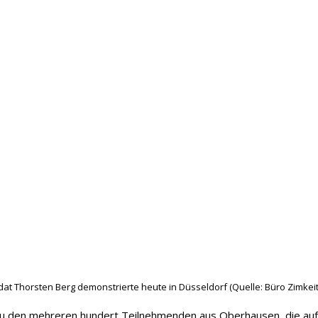
at Thorsten Berg demonstrierte heute in Düsseldorf (Quelle: Büro Zimkeit
u den mehreren hundert Teilnehmenden aus Oberhausen, die auf