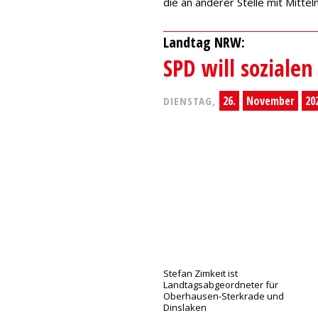
die an anderer Stelle mit Mitte
Landtag NRW:
SPD will soziale
26.
November
20
DIENSTAG,
Stefan Zimkeit ist
Landtagsabgeordneter für
Oberhausen-Sterkrade und
Dinslaken