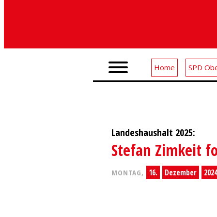
Home
SPD Obe
Landeshaushalt 2025:
Stefan Zimkeit 
16.
Dezember
202
MONTAG,