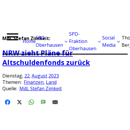
SPD-
SPD
Social
Tho
MdL Stefan Zimkeit:
Home
Fraktion
Oberhausen
Media
Ber
Oberhausen
NRW zieht Pläne für
Altschuldenfonds zurück
Dienstag,
22.
August
2023
Themen:
Finanzen
,
Land
Quelle:
MdL Stefan Zimkeit
FACEBOOK
X
WHATSAPP
SMS
E-MAIL