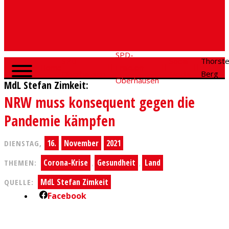
SPD-
SPD
Social
Thorst
Home
Fraktion
Oberhausen
Media
Berg
Oberhausen
MdL Stefan Zimkeit:
NRW muss konsequent gegen die
Pandemie kämpfen
16.
November
2021
DIENSTAG,
Corona-Krise
Gesundheit
Land
THEMEN:
,
,
MdL Stefan Zimkeit
QUELLE:
Facebook