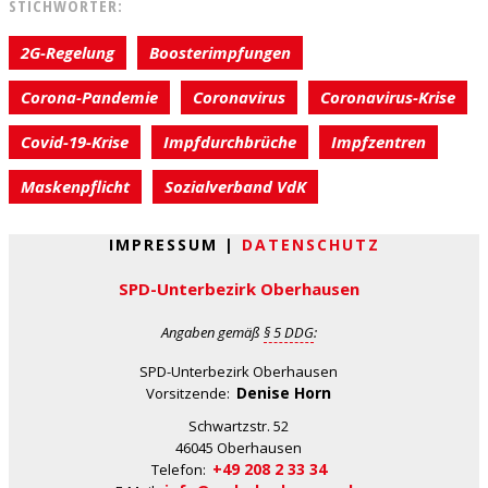
STICHWÖRTER:
2G-Regelung
Boosterimpfungen
Corona-Pandemie
Coronavirus
Coronavirus-Krise
Covid-19-Krise
Impfdurchbrüche
Impfzentren
Maskenpflicht
Sozialverband VdK
IMPRESSUM |
DATENSCHUTZ
SPD-Unterbezirk Oberhausen
Angaben gemäß
§ 5 DDG
:
SPD-Unterbezirk Oberhausen
Denise Horn
Vorsitzende:
Schwartzstr. 52
46045 Oberhausen
+49 208 2 33 34
Telefon: