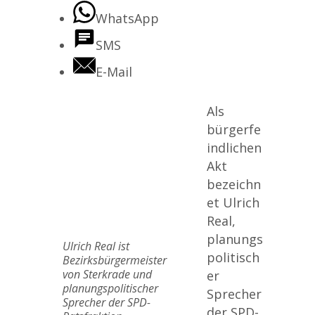
WhatsApp
SMS
E-Mail
Als
bürgerfe
indlichen
Akt
bezeichn
et Ulrich
Real,
planungs
Ulrich Real ist
politisch
Bezirksbürgermeister
von Sterkrade und
er
planungspolitischer
Sprecher
Sprecher der SPD-
der SPD-