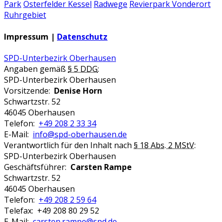
Park
Osterfelder Kessel
Radwege
Revierpark Vonderort
Ruhrgebiet
Impressum |
Datenschutz
SPD-Unterbezirk Oberhausen
Angaben gemäß
§ 5 DDG
:
SPD-Unterbezirk Oberhausen
Vorsitzende:
Denise Horn
Schwartzstr. 52
46045 Oberhausen
Telefon:
+49 208 2 33 34
E-Mail:
info@spd-oberhausen.de
Verantwortlich für den Inhalt nach
§ 18 Abs. 2 MStV
:
SPD-Unterbezirk Oberhausen
Geschäftsführer:
Carsten Rampe
Schwartzstr. 52
46045 Oberhausen
Telefon:
+49 208 2 59 64
Telefax: +49 208 80 29 52
E-Mail:
carsten.rampe@spd.de