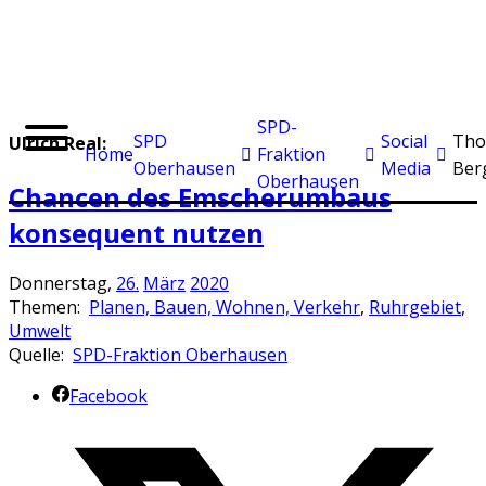
SPD-
SPD
Social
Tho
Ulrich Real:
Home
Fraktion
Oberhausen
Media
Ber
Oberhausen
Chancen des Emscherumbaus
konsequent nutzen
Donnerstag,
26.
März
2020
Themen:
Planen, Bauen, Wohnen, Verkehr
,
Ruhrgebiet
,
Umwelt
Quelle:
SPD-Fraktion Oberhausen
Facebook