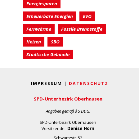
Energiesparen
Erneuerbare Energien
EVO
Fernwärme
Fossile Brennstoffe
Heizen
SBO
Städtische Gebäude
IMPRESSUM |
DATENSCHUTZ
SPD-Unterbezirk Oberhausen
Angaben gemäß
§ 5 DDG
:
SPD-Unterbezirk Oberhausen
Denise Horn
Vorsitzende:
Schwartzstr. 52