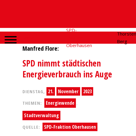
SPD-
SPD
Social
Thorste
Home
Fraktion
Oberhausen
Media
Berg
Oberhausen
Manfred Flore:
SPD nimmt städtischen
Energieverbrauch ins Auge
21.
November
2023
DIENSTAG,
Energiewende
THEMEN:
,
Stadtverwaltung
SPD-Fraktion Oberhausen
QUELLE: