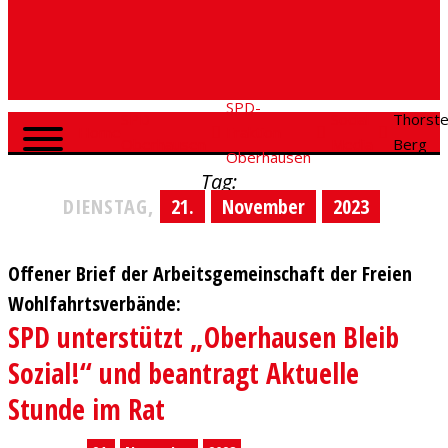
SPD-
SPD
Social
Thorst
Home
Fraktion
Oberhausen
Media
Berg
Oberhausen
Tag:
DIENSTAG,
21.
November
2023
Offener Brief der Arbeitsgemeinschaft der Freien
Wohlfahrtsverbände:
SPD unterstützt „Oberhausen Bleib
Sozial!“ und beantragt Aktuelle
Stunde im Rat