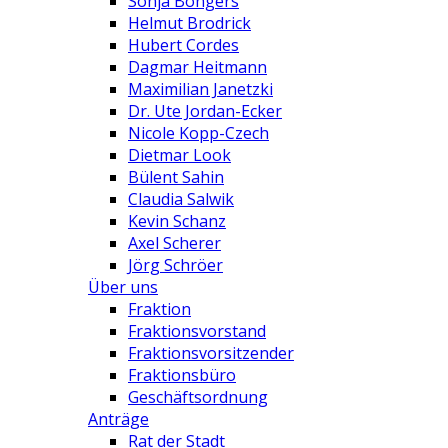
Sonja Bongers
Helmut Brodrick
Hubert Cordes
Dagmar Heitmann
Maximilian Janetzki
Dr. Ute Jordan-Ecker
Nicole Kopp-Czech
Dietmar Look
Bülent Sahin
Claudia Salwik
Kevin Schanz
Axel Scherer
Jörg Schröer
Über uns
Fraktion
Fraktionsvorstand
Fraktionsvorsitzender
Fraktionsbüro
Geschäftsordnung
Anträge
Rat der Stadt