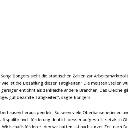
ja Bongers sieht die städtischen Zahlen zur Arbeitsmarktpolitik 
wie ist die Bezahlung dieser Tätigkeiten? Die meisten Stellen w
r geringer entlohnt als zahlreiche andere Branchen. Das Gleiche gil
ltige, gut bezahlte Tätigkeiten“, sagte Bongers.
Oberhausen heraus pendeln. So seien viele Oberhausenerinnen u
tspolitik und -förderung deutlich besser aufgestellt sei als in O
 Wirtschaftsförderer, den wir hatten, ist nach kurzer Zeit nach 