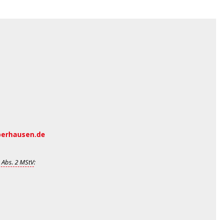
berhausen.de
 Abs. 2 MStV
: