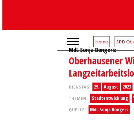
Home
SPD Obe
MdL Sonja Bongers:
Oberhausener Wi
Langzeitarbeits
29.
August
2023
DIENSTAG,
Stadtentwicklung
THEMEN:
,
MdL Sonja Bongers
QUELLE: