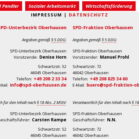
d Pendler
Sozialer Arbeitsmarkt
Wirtschaftsförderung
IMPRESSUM |
DATENSCHUTZ
SPD-Unterbezirk Oberhausen
SPD-Fraktion Oberhausen
Angaben gemäß
§ 5 DDG
:
Angaben gemäß
§ 5 DDG
:
SPD-Unterbezirk Oberhausen
SPD-Fraktion Oberhausen
Denise Horn
Manuel Prohl
Vorsitzende:
Vorsitzender:
Schwartzstr. 52
Schwartzstr. 72
46045 Oberhausen
46042 Oberhausen
+49 208 2 33 34
+49 208 825 34 60
Telefon:
Telefon:
info@spd-oberhausen.de
buero@spd-fraktion-o
Mail:
E-Mail:
ch für den Inhalt nach
§ 18 Abs. 2 MStV
:
Verantwortlich für den Inhalt nach
§ 18
SPD-Unterbezirk Oberhausen
SPD-Fraktion Oberhausen
Carsten Rampe
N.N.
eschäftsführer:
Geschäftsführer:
Schwartzstr. 52
Schwartzstr. 72
46045 Oberhausen
46042 Oberhausen