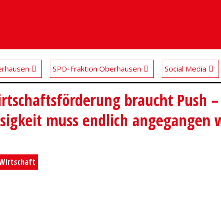
rhausen
SPD-Fraktion Oberhausen
Social Media
rtschaftsförderung braucht Push –
losigkeit muss endlich angegangen
Wirtschaft