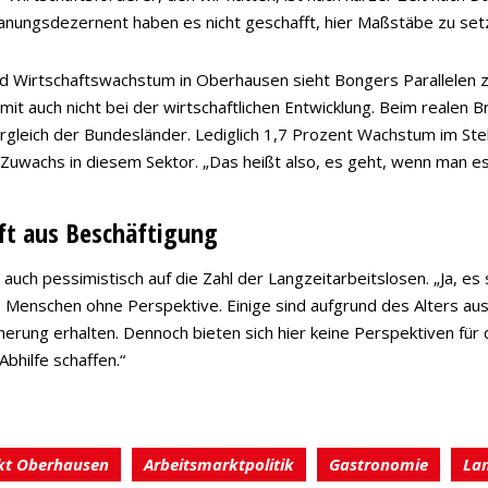
anungsdezernent haben es nicht geschafft, hier Maßstäbe zu set
nd Wirtschaftswachstum in Oberhausen sieht Bongers Parallelen 
t auch nicht bei der wirtschaftlichen Entwicklung. Beim realen B
ergleich der Bundesländer. Lediglich 1,7 Prozent Wachstum im Stell
 Zuwachs in diesem Sektor. „Das heißt also, es geht, wenn man es
aft aus Beschäftigung
n auch pessimistisch auf die Zahl der Langzeitarbeitslosen. „Ja, e
Menschen ohne Perspektive. Einige sind aufgrund des Alters aus d
rung erhalten. Dennoch bieten sich hier keine Perspektiven für 
Abhilfe schaffen.“
kt Oberhausen
Arbeitsmarktpolitik
Gastronomie
Lan