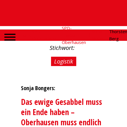
SPD-
SPD
Social
Thorste
Home
Fraktion
Oberhausen
Media
Berg
Oberhausen
Stichwort:
Logistik
Sonja Bongers:
Das ewige Gesabbel muss
ein Ende haben –
Oberhausen muss endlich