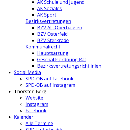
AK Schule und Jugend
AK Soziales
AK Sport
Bezirksvertretungen
BZV Alt-Oberhausen
BZV Osterfeld
BZV Sterkrade
Kommunalrecht
Hauptsatzung
Geschäftsordnung Rat
Bezirksvertretungs­richtlinien
Social Media
SPD-OB auf Facebook
SPD-OB auf Instagram
Thorsten Berg
Website
Instagram
Facebook
Kalender
Alle Termine
SPD-Unterbezirk