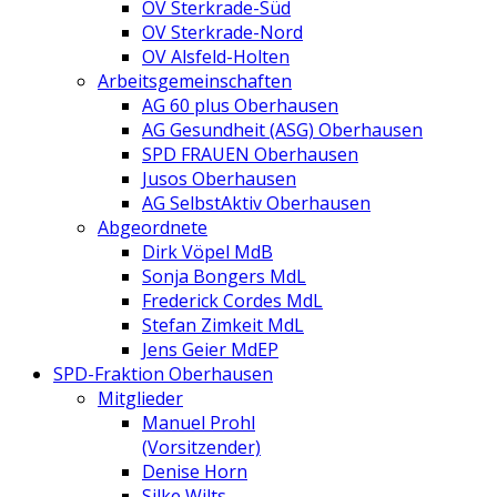
OV Sterkrade-Süd
OV Sterkrade-Nord
OV Alsfeld-Holten
Arbeitsgemeinschaften
AG 60 plus Oberhausen
AG Gesundheit (ASG) Oberhausen
SPD FRAUEN Oberhausen
Jusos Oberhausen
AG SelbstAktiv Oberhausen
Abgeordnete
Dirk Vöpel MdB
Sonja Bongers MdL
Frederick Cordes MdL
Stefan Zimkeit MdL
Jens Geier MdEP
SPD-Fraktion Oberhausen
Mitglieder
Manuel Prohl
(Vorsitzender)
Denise Horn
Silke Wilts