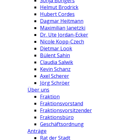
Sonja Bongers
Helmut Brodrick
Hubert Cordes
Dagmar Heitmann
Maximilian Janetzki
Dr. Ute Jordan-Ecker
Nicole Kopp-Czech
Dietmar Look
Bülent Sahin
Claudia Salwik
Kevin Schanz
Axel Scherer
Jörg Schröer
Über uns
Fraktion
Fraktionsvorstand
Fraktionsvorsitzender
Fraktionsbüro
Geschäftsordnung
Anträge
Rat der Stadt