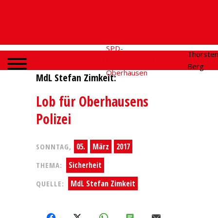
SPD-
SPD
Social
Thorste
Home
Fraktion
Oberhausen
Media
Berg
Oberhausen
MdL Stefan Zimkeit:
Lob für Oberhausens
Polizei
05.
März
2017
SONNTAG,
Sicherheit
THEMA:
MdL Stefan Zimkeit
QUELLE:
FACEBOOK
X
WHATSAPP
SMS
E-MAIL