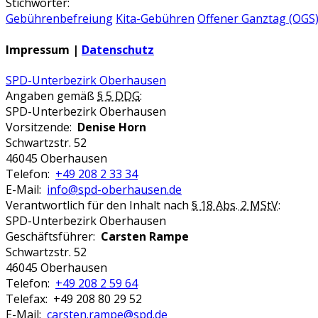
Stichwörter:
Gebührenbefreiung
Kita-Gebühren
Offener Ganztag (OGS
Impressum |
Datenschutz
SPD-Unterbezirk Oberhausen
Angaben gemäß
§ 5 DDG
:
SPD-Unterbezirk Oberhausen
Vorsitzende:
Denise Horn
Schwartzstr. 52
46045 Oberhausen
Telefon:
+49 208 2 33 34
E-Mail:
info@spd-oberhausen.de
Verantwortlich für den Inhalt nach
§ 18 Abs. 2 MStV
:
SPD-Unterbezirk Oberhausen
Geschäftsführer:
Carsten Rampe
Schwartzstr. 52
46045 Oberhausen
Telefon:
+49 208 2 59 64
Telefax: +49 208 80 29 52
E-Mail:
carsten.rampe@spd.de