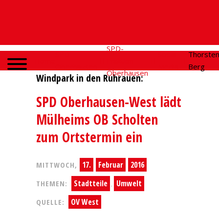
SPD-
SPD
Social
Thorste
Home
Fraktion
Oberhausen
Media
Berg
Oberhausen
Windpark in den Ruhrauen:
SPD Oberhausen-West lädt
Mülheims OB Scholten
zum Ortstermin ein
17.
Februar
2016
MITTWOCH,
Stadtteile
Umwelt
THEMEN:
,
OV West
QUELLE: