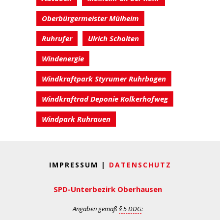
Oberbürgermeister Mülheim
Ruhrufer
Ulrich Scholten
Windenergie
Windkraftpark Styrumer Ruhrbogen
Windkraftrad Deponie Kolkerhofweg
Windpark Ruhrauen
IMPRESSUM |
DATENSCHUTZ
SPD-Unterbezirk Oberhausen
Angaben gemäß
§ 5 DDG
: