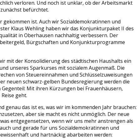
hlich verloren. Und noch ist unklar, ob der Arbeitsmarkt
s zunächst befürchtet.
er gekommen ist. Auch wir Sozialdemokratinnen und
ter Klaus Wehling haben wir das Konjunkturpaket II des
ualität in Oberhausen nachhaltig verbessern. Der
rzarbeitergeld, Bürgschaften und Konjunkturprogramme
 mit der Konsolidierung des städtischen Haushalts ein
und unseres Sparkurses mit sozialem Augenmaß. Die
gbrechen von Steuereinnahmen und Schlüsselzuweisungen
der neuen schwarz-gelben Bundesregierung werden die
m Gegenteil: Mit ihren Kürzungen bei Frauenhäusern,
Reise geht.
 Und genau das ist es, was wir im kommenden Jahr brauchen:
umzusetzen, aber sie macht es nicht unmöglich. Der neue
 etwas entgegensetzen, wenn wir uns mehr anstrengen als
lt auch und gerade für uns Sozialdemokratinnen und
ewissenhaft und hartnäckig abarbeiten werden: