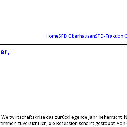
Home
SPD Oberhausen
SPD-Fraktion 
er,
die Weltwirtschaftskrise das zurückliegende Jahr beherrsch
stimmen zuversichtlich, die Rezession scheint gestoppt. Von