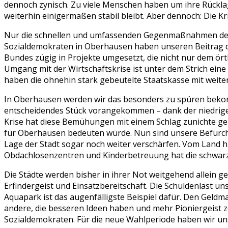
dennoch zynisch. Zu viele Menschen haben um ihre Rücklage
weiterhin einigermaßen stabil bleibt. Aber dennoch: Die Kri
Nur die schnellen und umfassenden Gegenmaßnahmen der P
Sozialdemokraten in Oberhausen haben unseren Beitrag da
Bundes zügig in Projekte umgesetzt, die nicht nur dem ö
Umgang mit der Wirtschaftskrise ist unter dem Strich eine
haben die ohnehin stark gebeutelte Staatskasse mit weiter
In Oberhausen werden wir das besonders zu spüren bekomm
entscheidendes Stück vorangekommen – dank der niedrige
Krise hat diese Bemühungen mit einem Schlag zunichte 
für Oberhausen bedeuten würde. Nun sind unsere Befürc
Lage der Stadt sogar noch weiter verschärfen. Vom Land h
Obdachlosenzentren und Kinderbetreuung hat die schwarz-
Die Städte werden bisher in ihrer Not weitgehend allein g
Erfindergeist und Einsatzbereitschaft. Die Schuldenlast un
Aquapark ist das augenfälligste Beispiel dafür. Den Gel
andere, die besseren Ideen haben und mehr Pioniergeist z
Sozialdemokraten. Für die neue Wahlperiode haben wir u