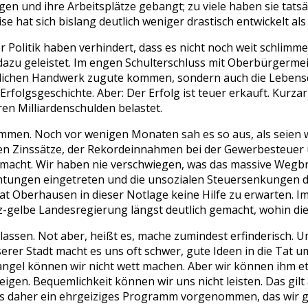
n und ihre Arbeitsplätze gebangt; zu viele haben sie tatsäc
se hat sich bislang deutlich weniger drastisch entwickelt al
olitik haben verhindert, dass es nicht noch weit schlimm
zu geleistet. Im engen Schulterschluss mit Oberbürgermeis
rtlichen Handwerk zugute kommen, sondern auch die Lebensq
 Erfolgsgeschichte. Aber: Der Erfolg ist teuer erkauft. Ku
en Milliardenschulden belastet.
en. Noch vor wenigen Monaten sah es so aus, als seien wir
n Zinssätze, der Rekordeinnahmen bei der Gewerbesteuer 
gemacht. Wir haben nie verschwiegen, was das massive We
htungen eingetreten und die unsozialen Steuersenkungen 
at Oberhausen in dieser Notlage keine Hilfe zu erwarten. I
gelbe Landesregierung längst deutlich gemacht, wohin die 
elassen. Not aber, heißt es, mache zumindest erfinderisch.
serer Stadt macht es uns oft schwer, gute Ideen in die Tat 
dmangel können wir nicht wett machen. Aber wir können ihm
eigen. Bequemlichkeit können wir uns nicht leisten. Das gi
ns daher ein ehrgeiziges Programm vorgenommen, das wir g