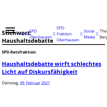
SPD-
SPD
Social
Tho
Stichwort:
Home
Fraktion
Oberhausen
Media
Ber
Haushaltsdebatte
Oberhausen
SPD-Ratsfraktion:
Haushaltsdebatte wirft schlechtes
Licht auf Diskursfähigkeit
Dienstag,
09.
Februar
2021