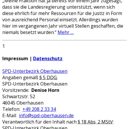
„Meine Fraktion hat ja bereits vor einem Jahr zugesagt,
dass sie die Landesregierung unterstützt, wenn sich
diese ehrlich für mehr Ressourcen für die Justiz in Form
von ausreichend Personal einsetzt. Allerdings wurden
hier im vergangenen Jahr virtuell Stellen geschaffen, die
niemals besetzt wurden.“
Mehr …
1
Impressum |
Datenschutz
SPD-Unterbezirk Oberhausen
Angaben gemäß
§ 5 DDG
:
SPD-Unterbezirk Oberhausen
Vorsitzende:
Denise Horn
Schwartzstr. 52
46045 Oberhausen
Telefon:
+49 208 2 33 34
E-Mail:
info@spd-oberhausen.de
Verantwortlich für den Inhalt nach
§ 18 Abs. 2 MStV
:
SPD-Unterbezirk Oberhausen