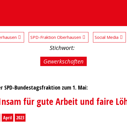
rhausen
SPD-Fraktion Oberhausen
Social Media
Stichwort:
Gewerkschaften
er SPD-Bundestagsfraktion zum 1. Mai:
sam für gute Arbeit und faire Lö
April
2023