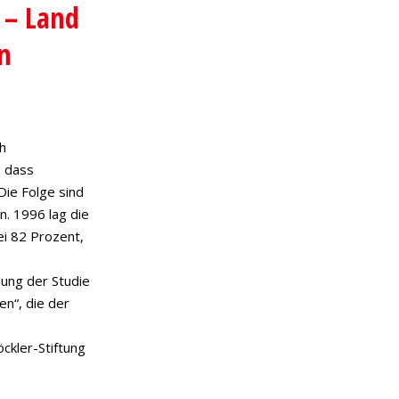
 – Land
n
h
, dass
ie Folge sind
n. 1996 lag die
ei 82 Prozent,
ung der Studie
en“, die der
öckler-Stiftung