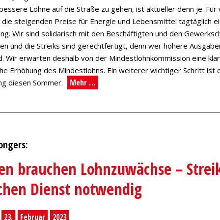
 bessere Löhne auf die Straße zu gehen, ist aktueller denn je. Für 
die steigenden Preise für Energie und Lebensmittel tagtäglich e
g. Wir sind solidarisch mit den Beschäftigten und den Gewerksch
n und die Streiks sind gerechtfertigt, denn wer höhere Ausgaben
d. Wir erwarten deshalb von der Mindestlohnkommission eine kla
che Erhöhung des Mindestlohns. Ein weiterer wichtiger Schritt ist d
Mehr …
ng diesen Sommer.
ongers:
n brauchen Lohnzuwächse – Strei
ichen Dienst notwendig
23.
Februar
2023
,