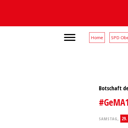
Home
SPD Obe
Botschaft d
#GeMA1n
29.
SAMSTAG,