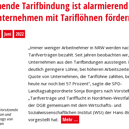
nde Tarifbindung ist alarmierend
ternehmen mit Tariflöhnen förder
.
Juni
2022
„Immer weniger Arbeitnehmer in NRW werden nac
Tarifverträgen bezahlt. Seit Jahren beobachten wir
Unternehmen aus den Tarifbindungen aussteigen. D
deutlich geringere Löhne, bei höheren Arbeitszeite
Quote von Unternehmen, die Tariflöhne zahlten, b
heute nur noch bei 57 Prozent“, sagte die SPD-
Landtagsabgeordnete Sonja Bongers nach Vorstell
„Tarifverträge und Tarifflucht in Nordrhein-Westfal
der DGB gemeinsam mit dem Wirtschafts- und
 Vorsitzende
Sozialwissenschaftlichen Institut (WSI) der Hans-B
ion und
tags von
Mehr …
vorgestellt hat.
len