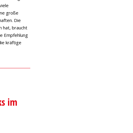
viele
ine große
aften. Die
 hat, braucht
re Empfehlung
ie kräftige
ks im