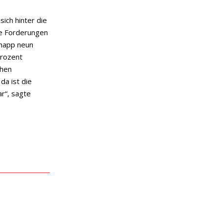
ich hinter die
Die Forderungen
knapp neun
Prozent
ohen
da ist die
r“, sagte