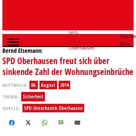
SPD-
SPD
Social
Thorst
Home
Fraktion
Oberhausen
Media
Berg
Oberhausen
Bernd Elsemann:
SPD Oberhausen freut sich über
sinkende Zahl der Wohnungseinbrüche
06.
August
2014
MITTWOCH,
Sicherheit
THEMA:
SPD-Unterbezirk Oberhausen
QUELLE:
FACEBOOK
X
WHATSAPP
SMS
E-MAIL