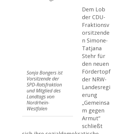
Dem Lob
der CDU-
Fraktionsv
orsitzende
n Simone-
Tatjana
Stehr für
den neuen
Fördertopf
Sonja Bongers ist
Vorsitzende der
der NRW-
SPD-Ratsfraktion
Landesregi
und Mitglied des
erung
Landtags von
„Gemeinsa
Nordrhein-
Westfalen
m gegen
Armut“
schließt
sich ihre sozialdemokratische