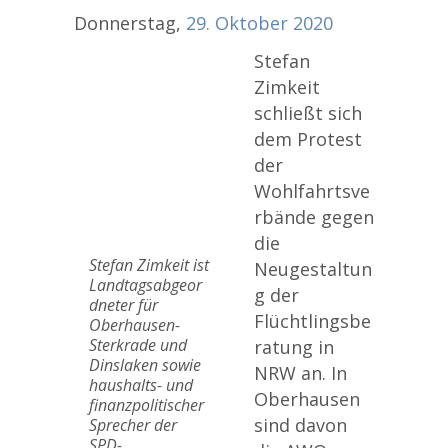
Donnerstag,
29.
Oktober
2020
Stefan
Zimkeit
schließt sich
dem Protest
der
Wohlfahrtsve
rbände gegen
die
Stefan Zimkeit ist
Neugestaltun
Landtagsabgeor
g der
dneter für
Flüchtlingsbe
Oberhausen-
Sterkrade und
ratung in
Dinslaken sowie
NRW an. In
haushalts- und
Oberhausen
finanzpolitischer
sind davon
Sprecher der
SPD-