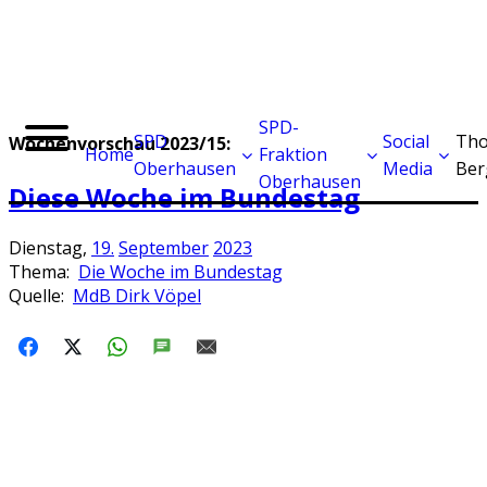
SPD-
SPD
Social
Tho
Wochenvorschau 2023/15:
Home
Fraktion
Oberhausen
Media
Ber
Oberhausen
Diese Woche im Bundestag
Dienstag,
19.
September
2023
Thema:
Die Woche im Bundestag
Quelle:
MdB Dirk Vöpel
FACEBOOK
X
WHATSAPP
SMS
E-MAIL