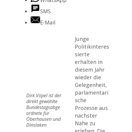
WhatsApp
SMS
E-Mail
Junge
Politikinteres
sierte
erhalten in
diesem Jahr
wieder die
Gelegenheit,
parlamentari
Dirk Vöpel ist der
sche
direkt gewählte
Bundestagsabge
Prozesse aus
ordnete für
nächster
Oberhausen und
Nähe zu
Dinslaken
erleben. Die