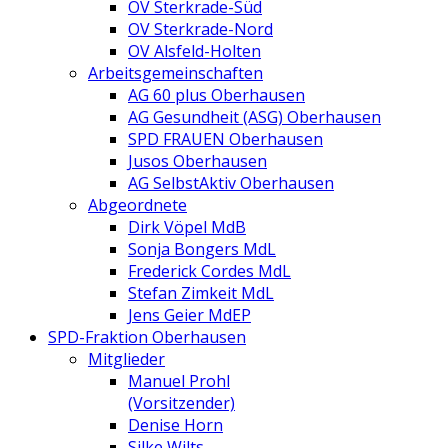
OV Sterkrade-Süd
OV Sterkrade-Nord
OV Alsfeld-Holten
Arbeitsgemeinschaften
AG 60 plus Oberhausen
AG Gesundheit (ASG) Oberhausen
SPD FRAUEN Oberhausen
Jusos Oberhausen
AG SelbstAktiv Oberhausen
Abgeordnete
Dirk Vöpel MdB
Sonja Bongers MdL
Frederick Cordes MdL
Stefan Zimkeit MdL
Jens Geier MdEP
SPD-Fraktion Oberhausen
Mitglieder
Manuel Prohl
(Vorsitzender)
Denise Horn
Silke Wilts