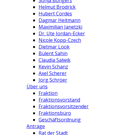
Sonja Bongers
Helmut Brodrick
Hubert Cordes
Dagmar Heitmann
Maximilian Janetzki
Dr. Ute Jordan-Ecker
Nicole Kopp-Czech
Dietmar Look
Bülent Sahin
Claudia Salwik
Kevin Schanz
Axel Scherer
Jörg Schröer
Über uns
Fraktion
Fraktionsvorstand
Fraktionsvorsitzender
Fraktionsbüro
Geschäftsordnung
Anträge
Rat der Stadt