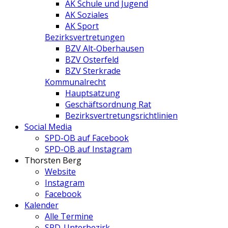
AK Schule und Jugend
AK Soziales
AK Sport
Bezirksvertretungen
BZV Alt-Oberhausen
BZV Osterfeld
BZV Sterkrade
Kommunalrecht
Hauptsatzung
Geschäftsordnung Rat
Bezirksvertretungs­richtlinien
Social Media
SPD-OB auf Facebook
SPD-OB auf Instagram
Thorsten Berg
Website
Instagram
Facebook
Kalender
Alle Termine
SPD-Unterbezirk