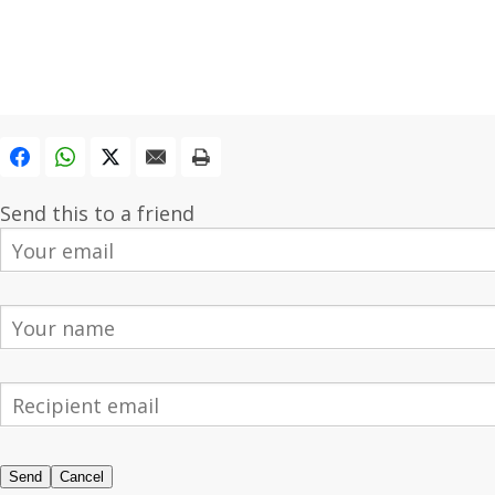
FACEBOOK
WHATSAPP
X
E-MAIL
DRUCKEN
Send this to a friend
Send
Cancel