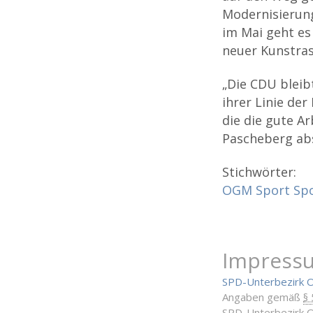
Modernisierun
im Mai geht es
neuer Kunstras
„Die CDU bleibt
ihrer Linie de
die die gute A
Pascheberg ab
Stichwörter:
OGM
Sport
Sp
Impress
SPD-Unterbezirk 
Angaben gemäß
§
SPD-Unterbezirk 