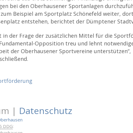
gen bei den Oberhausener Sportanlagen durchzufüh
 zum Beispiel am Sportplatz Schönefeld weiter, dort
enplatz entstehen, berichtet der Dümptener Stadt
 in der Frage der zusätzlichen Mittel für die Sportf
r Fundamental-Opposition treu und lehnt notwendig
rbeit der Oberhausener Sportvereine unterstützen“, k
schließend.
ortförderung
um |
Datenschutz
Oberhausen
 5 DDG
:
Oberhausen