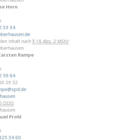
se Horn
n
2 33 34
oberhausen.de
 den Inhalt nach
§ 18 Abs. 2 MStV
:
Oberhausen
Carsten Rampe
n
2 59 64
80 29 52
ampe@spd.de
rhausen
 5 DDG
:
rhausen
uel Prohl
n
825 34 60