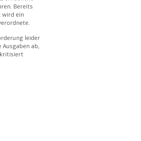
ren. Bereits
 wird ein
verordnete.
örderung leider
e Ausgaben ab,
ritisiert