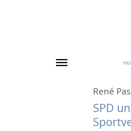
Ho
René Pas
SPD un
Sportv