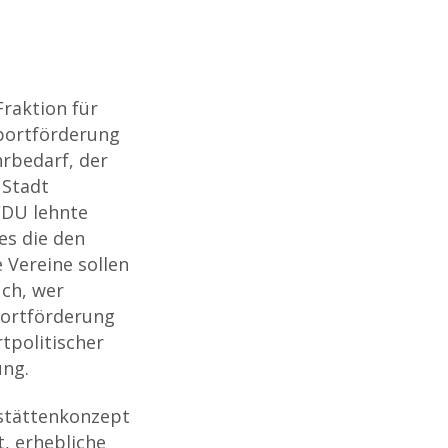
Fraktion für
Sportförderung
hrbedarf, der
 Stadt
CDU lehnte
es die den
 Vereine sollen
uch, wer
portförderung
tpolitischer
ung.
stättenkonzept
, erhebliche