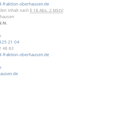
-fraktion-oberhausen.de
 den Inhalt nach
§ 18 Abs. 2 MStV
:
rhausen
N.N.
n
825 21 04
2 48 83
-fraktion-oberhausen.de
e
hausen.de