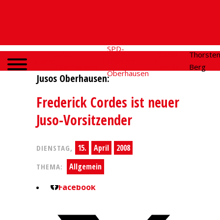
SPD-
SPD
Social
Thorste
Home
Fraktion
Oberhausen
Media
Berg
Oberhausen
Jusos Oberhausen:
Frederick Cordes ist neuer
Juso-Vorsitzender
15.
April
2008
DIENSTAG,
Allgemein
THEMA:
Facebook