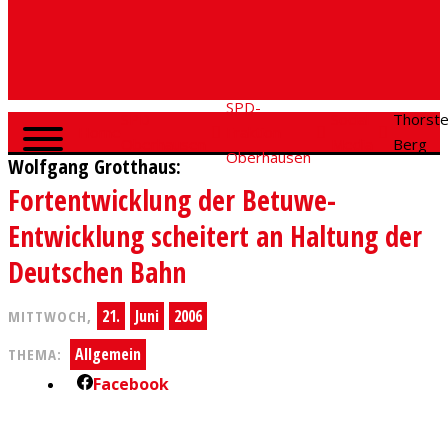
SPD-
SPD
Social
Thorst
Home
Fraktion
Oberhausen
Media
Berg
Oberhausen
Wolfgang Grotthaus:
Fortentwicklung der Betuwe-
Entwicklung scheitert an Haltung der
Deutschen Bahn
21.
Juni
2006
MITTWOCH,
Allgemein
THEMA:
Facebook