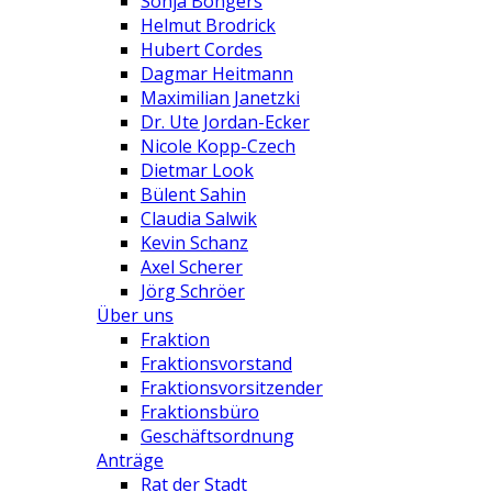
Sonja Bongers
Helmut Brodrick
Hubert Cordes
Dagmar Heitmann
Maximilian Janetzki
Dr. Ute Jordan-Ecker
Nicole Kopp-Czech
Dietmar Look
Bülent Sahin
Claudia Salwik
Kevin Schanz
Axel Scherer
Jörg Schröer
Über uns
Fraktion
Fraktionsvorstand
Fraktionsvorsitzender
Fraktionsbüro
Geschäftsordnung
Anträge
Rat der Stadt