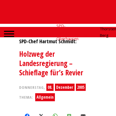
SPD-
SPD
Social
Thorste
Home
Fraktion
Oberhausen
Media
Berg
Oberhausen
SPD-Chef Hartmut Schmidt:
Holzweg der
Landesregierung –
Schieflage für’s Revier
08.
Dezember
2005
DONNERSTAG,
Allgemein
THEMA:
FACEBOOK
X
WHATSAPP
SMS
E-MAIL