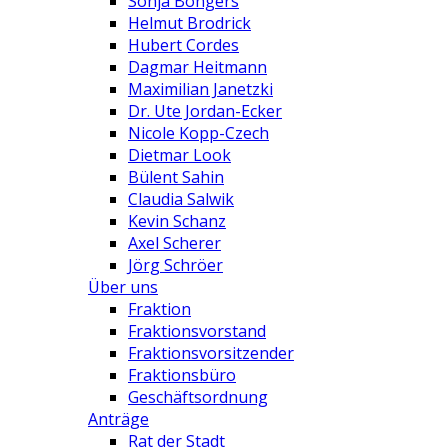
Sonja Bongers
Helmut Brodrick
Hubert Cordes
Dagmar Heitmann
Maximilian Janetzki
Dr. Ute Jordan-Ecker
Nicole Kopp-Czech
Dietmar Look
Bülent Sahin
Claudia Salwik
Kevin Schanz
Axel Scherer
Jörg Schröer
Über uns
Fraktion
Fraktionsvorstand
Fraktionsvorsitzender
Fraktionsbüro
Geschäftsordnung
Anträge
Rat der Stadt