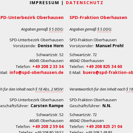
IMPRESSUM |
DATENSCHUTZ
SPD-Unterbezirk Oberhausen
SPD-Fraktion Oberhausen
Angaben gemäß
§ 5 DDG
:
Angaben gemäß
§ 5 DDG
:
SPD-Unterbezirk Oberhausen
SPD-Fraktion Oberhausen
Denise Horn
Manuel Prohl
Vorsitzende:
Vorsitzender:
Schwartzstr. 52
Schwartzstr. 72
46045 Oberhausen
46042 Oberhausen
+49 208 2 33 34
+49 208 825 34 60
Telefon:
Telefon:
info@spd-oberhausen.de
buero@spd-fraktion-o
Mail:
E-Mail:
ch für den Inhalt nach
§ 18 Abs. 2 MStV
:
Verantwortlich für den Inhalt nach
§ 18
SPD-Unterbezirk Oberhausen
SPD-Fraktion Oberhausen
Carsten Rampe
N.N.
eschäftsführer:
Geschäftsführer:
Schwartzstr. 52
Schwartzstr. 72
46045 Oberhausen
46042 Oberhausen
+49 208 2 59 64
+49 208 825 21 04
Telefon:
Telefon:
Telefax: +49 208 80 29 52
Telefax: +49 208 2 48 83