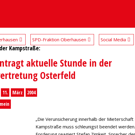
rhausen
SPD-Fraktion Oberhausen
Social Media
 der Kampstraße:
ntragt aktuelle Stunde in der
vertretung Osterfeld
11.
März
2004
,
emein
„Die Verunsicherung innerhalb der Mieterschaft
Kampstraße muss schleunigst beendet werden.“
Forderung reagiert Stefan Zimkeit, Sprecher de