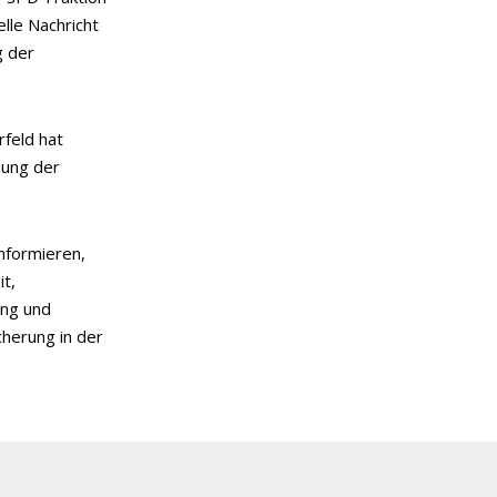
elle Nachricht
g der
rfeld hat
zung der
informieren,
it,
ung und
cherung in der