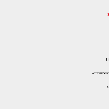
E-
Verantwortli
G