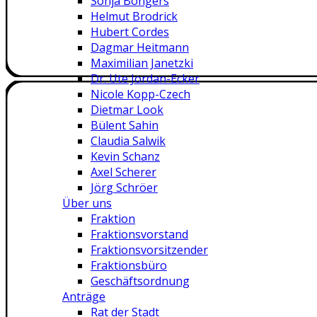
Sonja Bongers
Helmut Brodrick
Hubert Cordes
Dagmar Heitmann
Maximilian Janetzki
Dr. Ute Jordan-Ecker
Nicole Kopp-Czech
Dietmar Look
Bülent Sahin
Claudia Salwik
Kevin Schanz
Axel Scherer
Jörg Schröer
Über uns
Fraktion
Fraktionsvorstand
Fraktionsvorsitzender
Fraktionsbüro
Geschäftsordnung
Anträge
Rat der Stadt