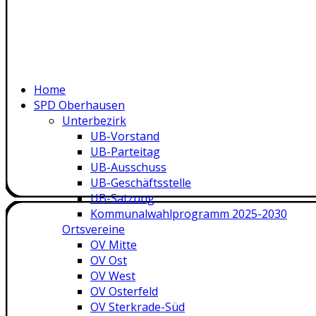
Home
SPD Oberhausen
Unterbezirk
UB-Vorstand
UB-Parteitag
UB-Ausschuss
UB-Geschäftsstelle
UB-Satzung
Kommunalwahlprogramm 2025-2030
Ortsvereine
OV Mitte
OV Ost
OV West
OV Osterfeld
OV Sterkrade-Süd