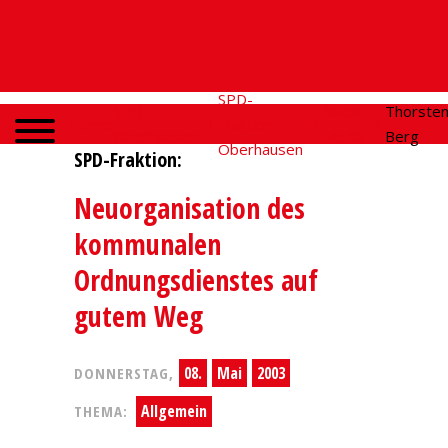
SPD-
SPD
Social
Thorste
Home
Fraktion
Oberhausen
Media
Berg
Oberhausen
SPD-Fraktion:
Neuorganisation des
kommunalen
Ordnungsdienstes auf
gutem Weg
08.
Mai
2003
DONNERSTAG,
Allgemein
THEMA: