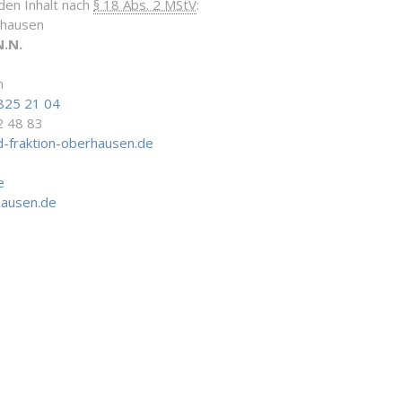
 den Inhalt nach
§ 18 Abs. 2 MStV
:
rhausen
N.N.
n
825 21 04
2 48 83
-fraktion-oberhausen.de
e
hausen.de