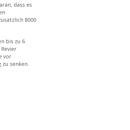
ran, dass es
gen
zusätzlich 8000
n bis zu 6
 Revier
e vor
 zu senken.