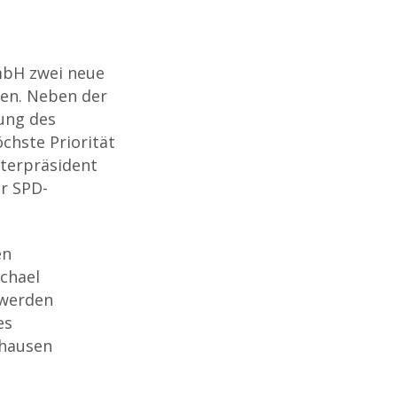
GmbH zwei neue
en. Neben der
ung des
chste Priorität
terpräsident
r SPD-
en
chael
 werden
es
rhausen