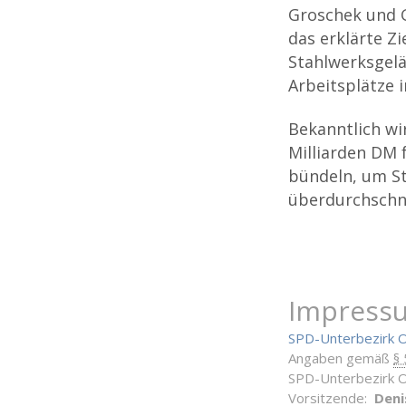
Groschek und 
das erklärte Zi
Stahlwerksgelä
Arbeitsplätze 
Bekanntlich wi
Milliarden DM 
bündeln, um St
überdurchschni
Impress
SPD-Unterbezirk 
Angaben gemäß
§
SPD-Unterbezirk 
Vorsitzende:
Deni