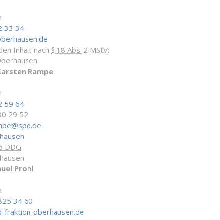
n
2 33 34
oberhausen.de
 den Inhalt nach
§ 18 Abs. 2 MStV
:
Oberhausen
Carsten Rampe
n
2 59 64
80 29 52
ampe@spd.de
rhausen
 5 DDG
:
rhausen
uel Prohl
n
825 34 60
-fraktion-oberhausen.de