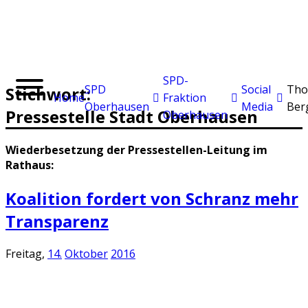
SPD-
SPD
Social
Tho
Stichwort:
Home
Fraktion
Oberhausen
Media
Ber
Pressestelle Stadt Oberhausen
Oberhausen
Wiederbesetzung der Pressestellen-Leitung im
Rathaus:
Koalition fordert von Schranz mehr
Transparenz
Freitag,
14.
Oktober
2016