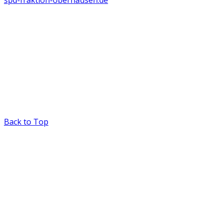
spd-fraktion-oberhausen.de
Back to Top