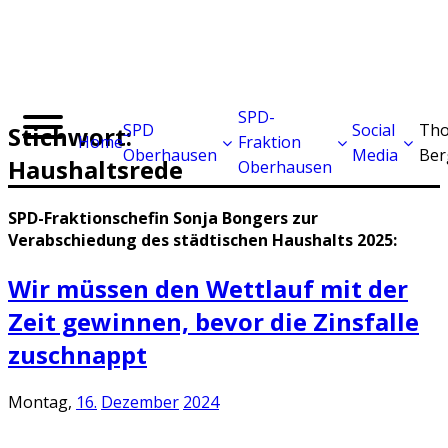
SPD-
SPD
Social
Tho
Stichwort:
Home
Fraktion
Oberhausen
Media
Ber
Haushaltsrede
Oberhausen
SPD-Fraktionschefin Sonja Bongers zur
Verabschiedung des städtischen Haushalts 2025:
Wir müssen den Wettlauf mit der
Zeit gewinnen, bevor die Zinsfalle
zuschnappt
Montag,
16.
Dezember
2024